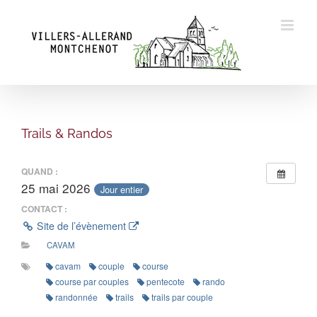
Skip
to
content
Trails & Randos
QUAND :
25 mai 2026
Jour entier
CONTACT :
Site de l’évènement
CAVAM
cavam
couple
course
course par couples
pentecote
rando
randonnée
trails
trails par couple