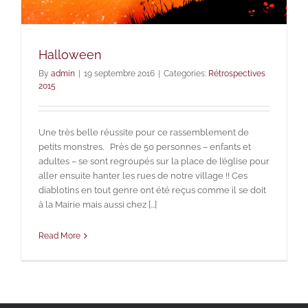
Halloween
By
admin
|
19 septembre 2016
|
Categories:
Rétrospectives
2015
Une très belle réussite pour ce rassemblement de
petits monstres. Près de 50 personnes – enfants et
adultes – se sont regroupés sur la place de l’église pour
aller ensuite hanter les rues de notre village !! Ces
diablotins en tout genre ont été reçus comme il se doit
à la Mairie mais aussi chez [...]
Read More