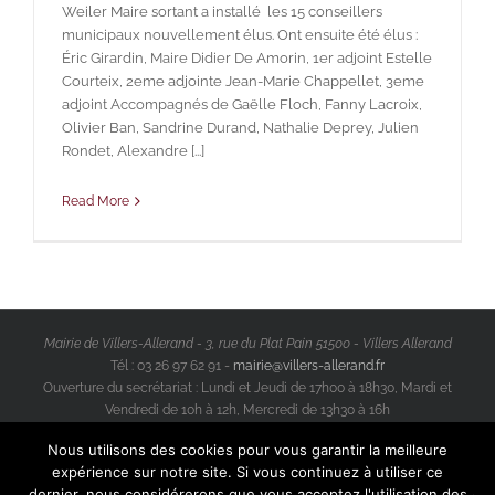
Weiler Maire sortant a installé les 15 conseillers
municipaux nouvellement élus. Ont ensuite été élus :
Éric Girardin, Maire Didier De Amorin, 1er adjoint Estelle
Courteix, 2eme adjointe Jean-Marie Chappellet, 3eme
adjoint Accompagnés de Gaëlle Floch, Fanny Lacroix,
Olivier Ban, Sandrine Durand, Nathalie Deprey, Julien
Rondet, Alexandre [...]
Read More
Mairie de Villers-Allerand - 3, rue du Plat Pain 51500 - Villers Allerand
Tél : 03 26 97 62 91 -
mairie@villers-allerand.fr
Ouverture du secrétariat : Lundi et Jeudi de 17h00 à 18h30, Mardi et
Vendredi de 10h à 12h, Mercredi de 13h30 à 16h
Facebook
Instagram
Nous utilisons des cookies pour vous garantir la meilleure
© Copyright 2012 -
2026 | Tous Droits Réservés |
Mentions Légales
expérience sur notre site. Si vous continuez à utiliser ce
dernier, nous considérerons que vous acceptez l'utilisation des