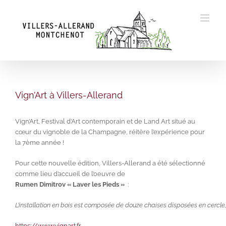
Skip
to
content
Vign’Art à Villers-Allerand
Vign’Art, Festival d’Art contemporain et de Land Art situé au
cœur du vignoble de la Champagne, réitère l’expérience pour
la 7ème année !
Pour cette nouvelle édition, Villers-Allerand a été sélectionné
comme lieu d’accueil de l’oeuvre de
Rumen Dimitrov « Laver les Pieds »
:
L’installation en bois est composée de douze chaises disposées en cercle, 
https://www.vignart.fr