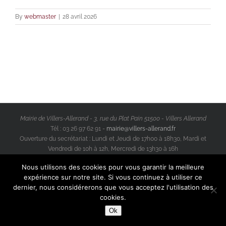
By
webmaster
|
28 avril 2026
Mairie de Villers-Allerand - 3, rue du Plat Pain 51500 - Villers Allerand
Tél : 03 26 97 62 91 -
mairie@villers-allerand.fr
Ouverture du secrétariat : Lundi et Jeudi de 17h00 à 18h30, Mardi et
Vendredi de 10h à 12h, Mercredi de 13h30 à 16h
Facebook
Instagram
Nous utilisons des cookies pour vous garantir la meilleure
© Copyright 2012 -
2026 | Tous Droits Réservés |
Mentions Légales
expérience sur notre site. Si vous continuez à utiliser ce
dernier, nous considérerons que vous acceptez l'utilisation des
cookies.
Facebook
Ok