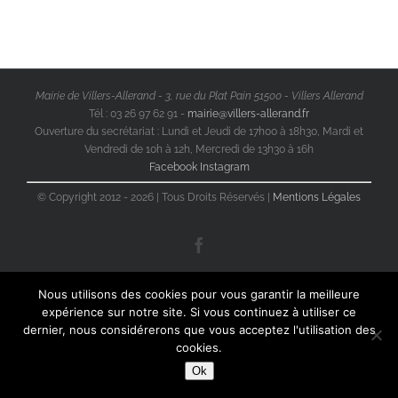
Mairie de Villers-Allerand - 3, rue du Plat Pain 51500 - Villers Allerand
Tél : 03 26 97 62 91 -
mairie@villers-allerand.fr
Ouverture du secrétariat : Lundi et Jeudi de 17h00 à 18h30, Mardi et
Vendredi de 10h à 12h, Mercredi de 13h30 à 16h
Facebook
Instagram
© Copyright 2012 -
2026 | Tous Droits Réservés |
Mentions Légales
Facebook
Nous utilisons des cookies pour vous garantir la meilleure
expérience sur notre site. Si vous continuez à utiliser ce
dernier, nous considérerons que vous acceptez l'utilisation des
cookies.
Ok