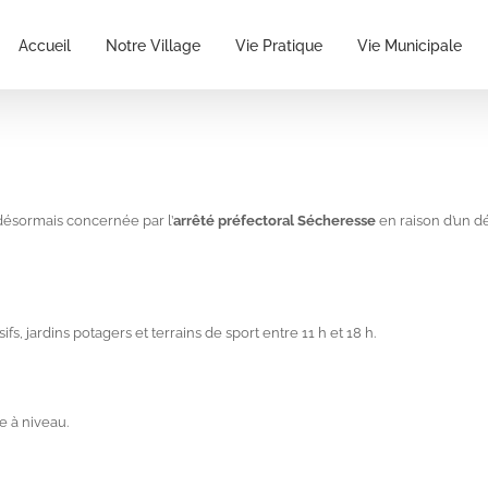
Accueil
Notre Village
Vie Pratique
Vie Municipale
ésormais concernée par l’
arrêté préfectoral Sécheresse
en raison d’un d
fs, jardins potagers et terrains de sport entre 11 h et 18 h.
e à niveau.