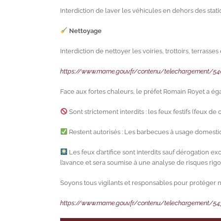
Interdiction de laver les véhicules en dehors des sta
Nettoyage
Interdiction de nettoyer les voiries, trottoirs, terrasse
https://www.marne.gouv.fr/contenu/telechargement/54
Face aux fortes chaleurs, le préfet Romain Royet a ég
Sont strictement interdits : les feux festifs (feux d
Restent autorisés : Les barbecues à usage domestiqu
Les feux d’artifice sont interdits sauf dérogation 
l’avance et sera soumise à une analyse de risques ri
Soyons tous vigilants et responsables pour protéger 
https://www.marne.gouv.fr/contenu/telechargement/54