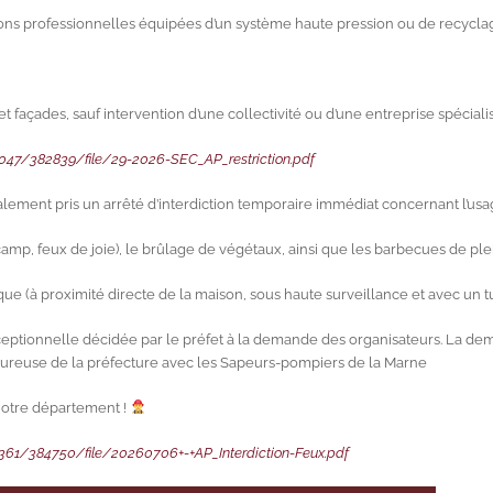
tions professionnelles équipées d’un système haute pression ou de recyclag
s et façades, sauf intervention d’une collectivité ou d’une entreprise spéciali
047/382839/file/29-2026-SEC_AP_restriction.pdf
alement pris un arrêté d’interdiction temporaire immédiat concernant l’usag
e camp, feux de joie), le brûlage de végétaux, ainsi que les barbecues de ple
e (à proximité directe de la maison, sous haute surveillance et avec un tuy
exceptionnelle décidée par le préfet à la demande des organisateurs. La d
goureuse de la préfecture avec les Sapeurs-pompiers de la Marne
notre département !
361/384750/file/20260706+-+AP_Interdiction-Feux.pdf