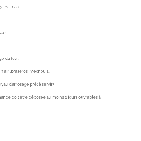
e de l’eau.
sée.
e du feu :
in air (braseros, méchouis).
au d’arrosage prêt à servir).
emande doit être déposée au moins 2 jours ouvrables à