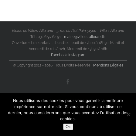
Mairie de Villers-Allerand - 3, rue du Plat Pain 51500 - Villers Allerand
Tél : 03 26 97 62 91 -
mairie@villers-allerand.fr
Ouverture du secrétariat : Lundi et Jeudi de 17h00 à 18h30, Mardi et
Vendredi de 10h à 12h, Mercredi de 13h30 à 16h
Facebook
Instagram
© Copyright 2012 -
2026 | Tous Droits Réservés |
Mentions Légales
Facebook
Nous utilisons des cookies pour vous garantir la meilleure
expérience sur notre site. Si vous continuez à utiliser ce
dernier, nous considérerons que vous acceptez l'utilisation des
cookies.
Ok