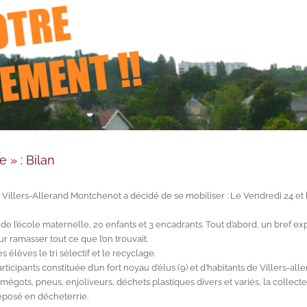
» : Bilan
de Villers-Allerand Montchenot a décidé de se mobiliser : Le Vendredi 24 et
ts de l’école maternelle, 20 enfants et 3 encadrants. Tout d’abord, un bref 
ur ramasser tout ce que l’on trouvait.
 élèves le tri sélectif et le recyclage.
articipants constituée d’un fort noyau d’élus (9) et d’habitants de Villers-
 mégots, pneus, enjoliveurs, déchets plastiques divers et variés, la collec
éposé en décheterrie.