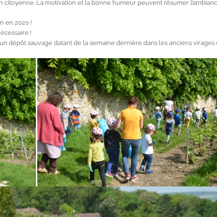
tion citoyenne. La motivation et la bonne humeur peuvent résumer l’ambian
on en 2020 !
écessaire !
un dépôt sauvage datant de la semaine dernière dans les anciens virages 