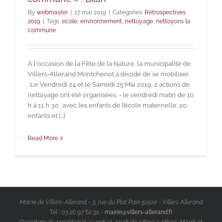
By
webmaster
|
27 mai 2019
|
Categories:
Rétrospectives
2019
|
Tags:
ecole
,
environnement
,
nettoyage
,
nettoyons la
commune
À l'occasion de la Fête de la Nature, la municipalité de
Villers-Allerand Montchenot a décidé de se mobiliser
: Le Vendredi 24 et le Samedi 25 Mai 2019, 2 actions de
nettoyage ont été organisées, - le vendredi matin de 10
h à 11 h 30 : avec les enfants de l’école maternelle, 20
enfants et [...]
Read More
Mairie de Villers-Allerand - 3, rue du Plat Pain 51500 - Villers Allerand
Tél : 03 26 97 62 91 -
mairie@villers-allerand.fr