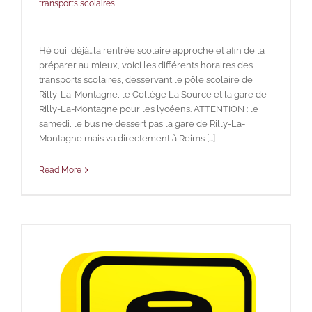
transports scolaires
Hé oui, déjà...la rentrée scolaire approche et afin de la
préparer au mieux, voici les différents horaires des
transports scolaires, desservant le pôle scolaire de
Rilly-La-Montagne, le Collège La Source et la gare de
Rilly-La-Montagne pour les lycéens. ATTENTION : le
samedi, le bus ne dessert pas la gare de Rilly-La-
Montagne mais va directement à Reims [...]
Read More