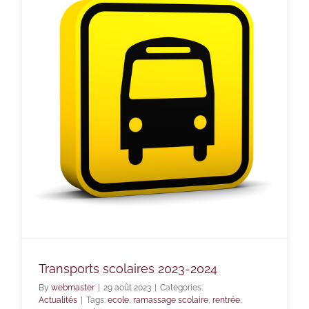
Transports scolaires 2023-2024
By
webmaster
|
29 août 2023
|
Categories:
Actualités
|
Tags:
ecole
,
ramassage scolaire
,
rentrée
,