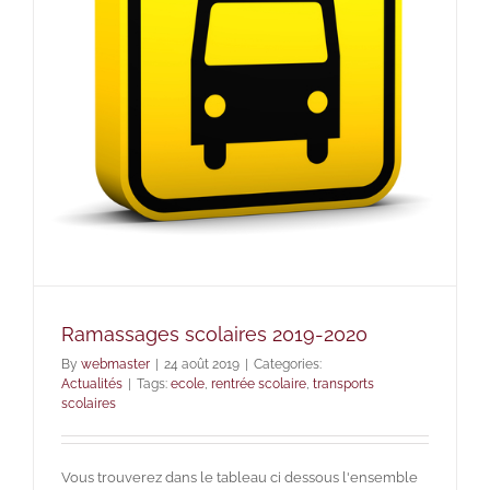
Ramassages scolaires 2019-2020
By
webmaster
|
24 août 2019
|
Categories:
Actualités
|
Tags:
ecole
,
rentrée scolaire
,
transports
scolaires
Vous trouverez dans le tableau ci dessous l'ensemble