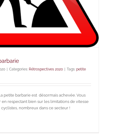
barbarie
020
|
Categories:
Rétrospectives 2020
|
Tags:
petite
a petite barbarie est désormais achevée. Vous
en respectant bien sur les limitations de vitesse
s, cyclistes, nombreux dans ce secteur !