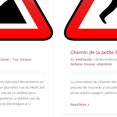
s
Chemin de la petite 
classé
|
Tags:
travaux
,
By
webmaster
|
18 décembre 2
barbarie
,
travaux
,
urbanisme
llers-Allerand Montchenot en
La rénovation du Chemin de l
ux pluviales rue du Mont Joli
pouvez de nouveau y circuler 
 rue de la Jardine pour
et les autres usagers, piéton
parking La Volière rue du
t électriques à [...]
Read More